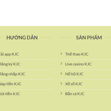
HƯỚNG DẪN
SẢN PHẨM
Tải app KJC
Thể thao KJC
Đăng ký KJC
Live casino KJC
Đăng nhập KJC
Nổ hũ KJC
Nạp tiền KJC
Xổ số KJC
Rút tiền KJC
Bắn cá KJC