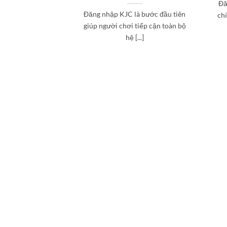
Đă
Đăng nhập KJC là bước đầu tiên
chí
giúp người chơi tiếp cận toàn bộ
hệ [...]